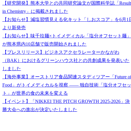
【研究開発】熊本大学との共同研究論文が国際科学誌「Result
in Chemistry」に掲載されました
【お知らせ】減塩習慣見える化キット「しおスコア」を6月1
より新発売
【お知らせ】味千拉麺×トイメディカル「塩分オフセット麺
が熊本県内10店舗で販売開始されました
【プレスリリース】ビジネスアクセラレーターかながわ
（BAK）におけるグリーンハウス社との共創成果を発表いた
しました
【海外事業】オーストリア食品関連スタディツアー「Future o
Food」がトイメディカルを視察 ―― 独自技術「塩分オフセ
ト」が世界の食の未来を変える
【イベント】「NIKKEI THE PITCH GROWTH 2025-2026」決
勝大会への進出が決定いたしました