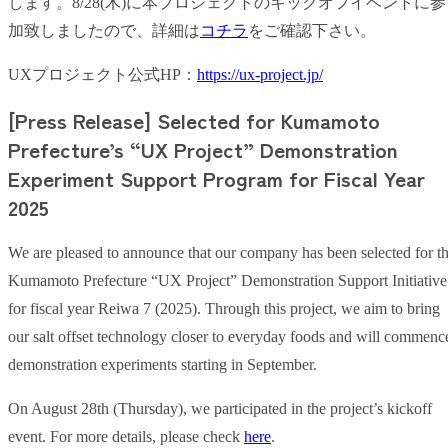
します。8/28(木)に本プロジェクトのキックオフイベントに参
加致しましたので、詳細は
コチラ
をご確認下さい。
UXプロジェクト公式HP：
https://ux-project.jp/
[Press Release] Selected for Kumamoto
Prefecture’s “UX Project” Demonstration
Experiment Support Program for Fiscal Year
2025
We are pleased to announce that our company has been selected for t
Kumamoto Prefecture “UX Project” Demonstration Support Initiative
for fiscal year Reiwa 7 (2025). Through this project, we aim to bring
our salt offset technology closer to everyday foods and will commenc
demonstration experiments starting in September.
On August 28th (Thursday), we participated in the project’s kickoff
event. For more details, please check
here
.