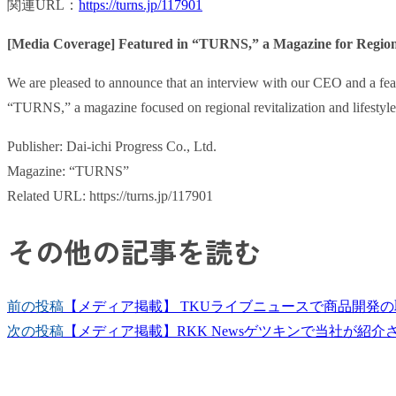
関連URL：
https://turns.jp/117901
[Media Coverage] Featured in “TURNS,” a Magazine for Regional
We are pleased to announce that an interview with our CEO and a featu
“TURNS,” a magazine focused on regional revitalization and lifestyle
Publisher: Dai-ichi Progress Co., Ltd.
Magazine: “TURNS”
Related URL: https://turns.jp/117901
その他の記事を読む
前の投稿
【メディア掲載】 TKUライブニュースで商品開発
次の投稿
【メディア掲載】RKK Newsゲツキンで当社が紹介