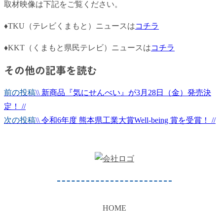
取材映像は下記をご覧ください。
♦TKU（テレビくまもと）ニュースは
コチラ
♦KKT（くまもと県民テレビ）ニュースは
コチラ
その他の記事を読む
前の投稿
\\ 新商品『気にせんべい』が3月28日（金）発売決
定！ //
次の投稿
\\ 令和6年度 熊本県工業大賞Well-being 賞を受賞！ //
HOME