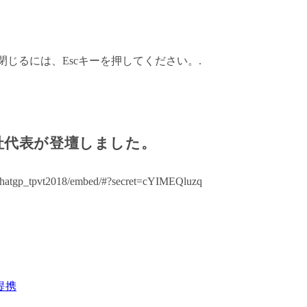
閉じるには、Escキーを押してください。.
AMに当社代表が登壇しました。
7/4thatgp_tpvt2018/embed/#?secret=cYIMEQluzq
提携