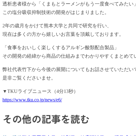
透析患者様から「くまもとラーメンがもう一度食べてみたい
この塩分吸収抑制技術の開発がはじまりました。
2年の歳月をかけて熊本大学と共同で研究を行い、
現在は多くの方から嬉しいお言葉を頂戴しております。
「食事をおいしく楽しくするアルギン酸類配合製品」
その開発の経緯から商品の仕組みまでわかりやすくまとめて
弊社代表竹下から今後の展開についてもお話させていただい
是非ご覧くださいませ。
▼TKUライブニュース（4分13秒）
https://www.tku.co.jp/news/e6/
その他の記事を読む